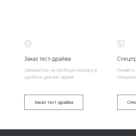
Заказ тест-драйва
Спецп
Запишитесь на пробную поездку в
Узнайте 
удобное для вас время
специал
Заказ тест-драйва
Спе