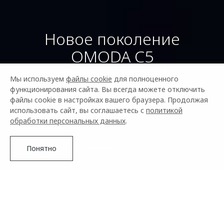
Новое поколение
OMODA C5
от 2 299 000 ₽¹
Мы используем
файлы cookie
для полноценного
функционирования сайта. Вы всегда можете отключить
Управляй будущим
файлы cookie в настройках вашего браузера. Продолжая
использовать сайт, вы соглашаетесь с
политикой
обработки персональных данных
.
Подробнее
Понятно
OMODA –
АВТОМОБИЛЬНЫЙ БРЕНД