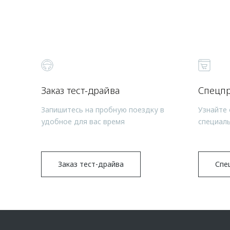
Заказ тест-драйва
Спецп
Запишитесь на пробную поездку в
Узнайте 
удобное для вас время
специал
Заказ тест-драйва
Спе