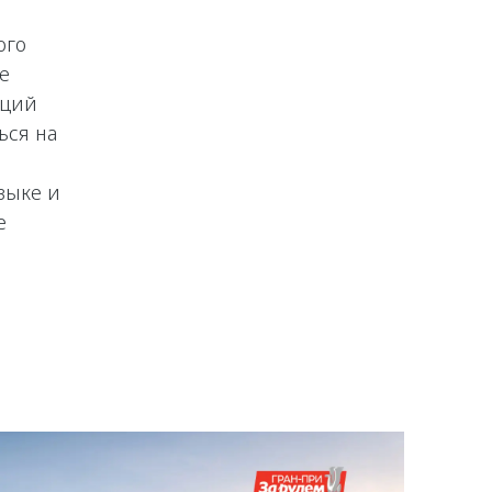
ого
е
кций
ься на
зыке и
е