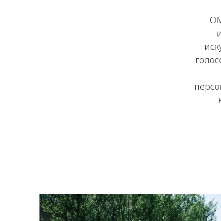
OM
иск
голос
персо