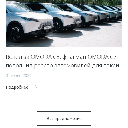
Вслед за OMODA C5: флагман OMODA C7
С
пополнил реестр автомобилей для такси
п
а
31 июля 2026
5 
Подробнее
По
Все предложения