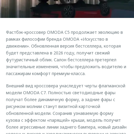
Страхование
Клиентская поддержка
Обратная связь
Кредитный калькулятор
O&J Автоклуб
Аксессуары
Клуб владельцев OMODA
Фастбэк-кроссовер OMODA C5 продолжает эволюцию в
Одежда и сувениры
Приложение O&J
рамках философии бренда OMODA «Искусство в
Оригинальные аксессуары
движении». Обновленная версия бестселлера, которая
Аксессуары
будет представлена в 2026 году, получит свежий
Запчасти
футуристичный облик. Салон бестселлера претерпел
Одежда и сувениры
значительные изменения, чтобы предложить водителю и
Трейд-ин
Оригинальные аксессуары
пассажирам комфорт премиум-класса.
Калькулятор трейд-ин
Запчасти
Внешний вид кроссовера унаследует черты флагманской
модели OMODA C7. Полностью светодиодные фары
получат более динамичную форму, а задние фары с
рисунком молнии станут визитной карточкой
обновленной модели. Сохранив узнаваемую форму
кузова с эффектом «парящей» крыши, модель получит
более агрессивные линии заднего бампера, новый дизайн
колесных дисков и аэродинамически выверенные зеркала.