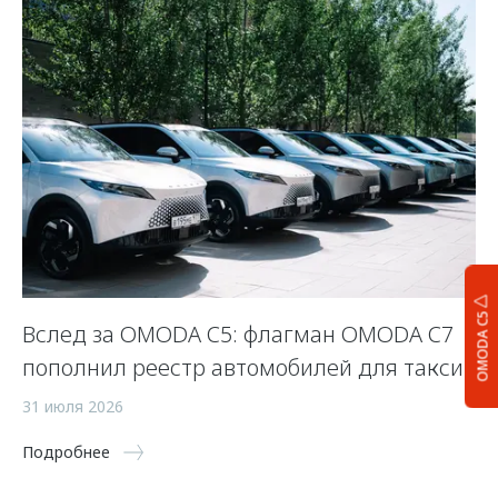
OMODA C5
Вслед за OMODA C5: флагман OMODA C7
С
пополнил реестр автомобилей для такси
п
а
31 июля 2026
5 
Подробнее
По