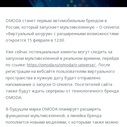
Страхование
Клиентская поддержка
Обратная связь
Кредитный калькулятор
O&J Автоклуб
OMODA станет первым автомобильным брендом в
Аксессуары
Клуб владельцев OMODA
России, который запускает мультивселенную – O-Universe.
«Виртуальный шоурум» с расширенными возможностями
Одежда и сувениры
Приложение O&J
откроется 15 февраля в 12:00.
Оригинальные аксессуары
Аксессуары
Уже сейчас потенциальные клиенты могут следить за
Запчасти
Одежда и сувениры
запуском мультивселенной в реальном времени, перейдя
Трейд-ин
по ссылке:
https://omoda.ru/omoda/o-universe/
. После
Оригинальные аксессуары
регистрации на вебсайте пользователям виртуального
Калькулятор трейд-ин
Запчасти
пространства в нужную дату будет отправлено
напоминание о запуске O-Universe. Посетителей сайта
также будут ждать сюрпризы от технологичного бренда
OMODA.
В будущем марка OMODA планирует расширять
функционал мультивселенной, а линейка бренда
пополнится новыми моделями, с которыми также можно