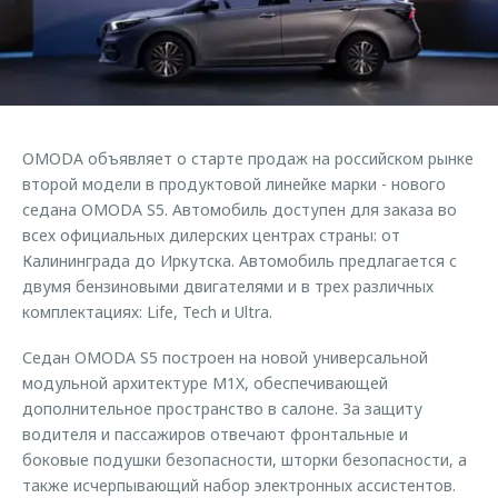
Страхование
Клиентская поддержка
Обратная связь
Кредитный калькулятор
O&J Автоклуб
Аксессуары
Клуб владельцев OMODA
Одежда и сувениры
Приложение O&J
OMODA объявляет о старте продаж на российском рынке
Оригинальные аксессуары
второй модели в продуктовой линейке марки - нового
Аксессуары
Запчасти
седана OMODA S5. Автомобиль доступен для заказа во
Одежда и сувениры
всех официальных дилерских центрах страны: от
Трейд-ин
Оригинальные аксессуары
Калининграда до Иркутска. Автомобиль предлагается с
двумя бензиновыми двигателями и в трех различных
Калькулятор трейд-ин
Запчасти
комплектациях: Life, Tech и Ultra.
Седан OMODA S5 построен на новой универсальной
модульной архитектуре M1X, обеспечивающей
дополнительное пространство в салоне. За защиту
водителя и пассажиров отвечают фронтальные и
боковые подушки безопасности, шторки безопасности, а
также исчерпывающий набор электронных ассистентов.