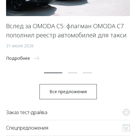
Вслед за OMODA C5: флагман OMODA C7
С
пополнил реестр автомобилей для такси
п
а
31 июля 2026
5 
Подробнее
По
Все предложения
Заказ тест-драйва
Спецпредложения