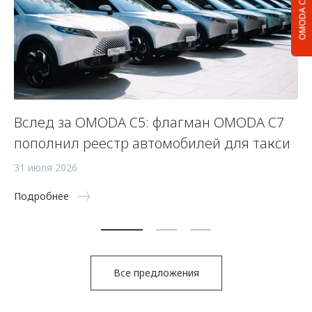
OMODA C5
Вслед за OMODA C5: флагман OMODA C7
С
пополнил реестр автомобилей для такси
п
а
31 июля 2026
5 
Подробнее
По
Все предложения