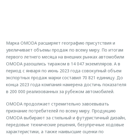
Страхование
Клиентская поддержка
Обратная связь
Кредитный калькулятор
O&J Автоклуб
Аксессуары
Клуб владельцев OMODA
Одежда и сувениры
Приложение O&J
Марка OMODA расширяет географию присутствия и
Оригинальные аксессуары
увеличивает объемы продаж по всему миру. По итогам
Аксессуары
Запчасти
первого летнего месяца на внешних рынках автомобили
Одежда и сувениры
OMODA разошлись тиражом в 14 047 экземпляров. А в
Трейд-ин
Оригинальные аксессуары
период с января по июнь 2023 года совокупный объем
экспортных продаж марки составил 70 821 единицу. До
Калькулятор трейд-ин
Запчасти
конца 2023 года компания намерена достичь показателя
в 200 000 реализованных за рубежом автомобилей.
OMODA продолжает стремительно завоевывать
признание потребителей по всему миру. Продукцию
OMODA выбирают за стильный и футуристичный дизайн,
передовые технические решения, безупречные ходовые
характеристики, а также наивысшие оценки по