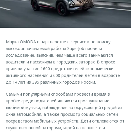
Страхование
Клиентская поддержка
Обратная связь
Кредитный калькулятор
O&J Автоклуб
Аксессуары
Клуб владельцев OMODA
Одежда и сувениры
Приложение O&J
Марка OMODA в партнерстве с сервисом по поиску
Оригинальные аксессуары
высокооплачиваемой работы SuperJob провели
Аксессуары
Запчасти
исследование, выяснив, чем чаще всего занимаются
Одежда и сувениры
водители и пассажиры в городских заторах. В опросе
Трейд-ин
Оригинальные аксессуары
приняли участие 1600 представителей экономически
активного населения и 600 родителей детей в возрасте
Калькулятор трейд-ин
Запчасти
до 14 лет из 395 различных городов России.
Самыми популярными способами провести время в
пробке среди водителей являются прослушивание
любимой музыки, наблюдение за окружающей средой из
окна автомобиля, а также просмотр социальных сетей
посредством мобильных устройств. Дети отвлекаются от
скуки, вызванной заторами, игрой на планшете и