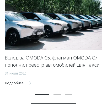
Вслед за OMODA C5: флагман OMODA C7
С
пополнил реестр автомобилей для такси
п
а
31 июля 2026
5 
Подробнее
По