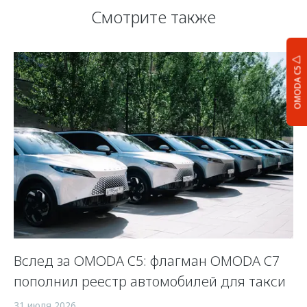
Смотрите также
OMODA C5
Вслед за OMODA C5: флагман OMODA C7
С
пополнил реестр автомобилей для такси
п
а
31 июля 2026