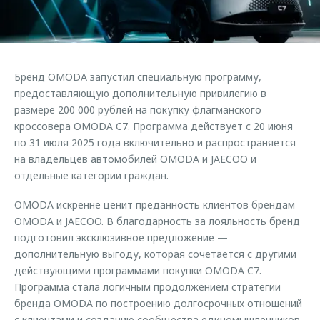
Страхование
Клиентская поддержка
Обратная связь
Кредитный калькулятор
O&J Автоклуб
Аксессуары
Клуб владельцев OMODA
Бренд OMODA запустил специальную программу,
Одежда и сувениры
Приложение O&J
предоставляющую дополнительную привилегию в
Оригинальные аксессуары
размере 200 000 рублей на покупку флагманского
Аксессуары
кроссовера OMODA C7. Программа действует с 20 июня
Запчасти
по 31 июля 2025 года включительно и распространяется
Одежда и сувениры
на владельцев автомобилей OMODA и JAECOO и
Трейд-ин
Оригинальные аксессуары
отдельные категории граждан.
Калькулятор трейд-ин
Запчасти
OMODA искренне ценит преданность клиентов брендам
OMODA и JAECOO. В благодарность за лояльность бренд
подготовил эксклюзивное предложение —
дополнительную выгоду, которая сочетается с другими
действующими программами покупки OMODA C7.
Программа стала логичным продолжением стратегии
бренда OMODA по построению долгосрочных отношений
с клиентами и созданию сообщества единомышленников.