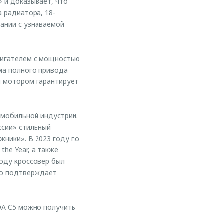
 и доказывает, что
 радиатора, 18-
ании с узнаваемой
игателем с мощностью
ема полного привода
м мотором гарантирует
омобильной индустрии.
ссии» стильный
жники». В 2023 году по
he Year, а также
оду кроссовер был
то подтверждает
DA C5 можно получить