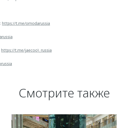
:
https://t.me/omodarussia
arussia
:
https://t.me/jaecoo\_russia
orussia
Смотрите также