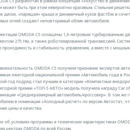
DA C5 разработан в рамках концепции «Искусство в движении»
 может быть при этом невероятно красивым. Стильная решетка
 диски, «парящая» крыша и динамичный кузов фастбэк в сочет
овых огней создают неповторимый облик автомобиля.
ектации OMODA C5 оснащены 1,6-литровым турбированным дв
оментом 275 Нм, а также роботизированной трансмиссией. Сист
 проходимость и стабильность управления, а вместе с мощны
ивлекательность OMODA C5 получили признание экспертов авт
рамках ежегодной национальной премии «Автомобиль года в Ро
рой год подряд стал лучшим в категории «Компактные внедоро
егодной премии «ТОП-5 АВТО» модель получила награду Car of t
минации «Среднеразмерный автомобиль/кроссовер». В том же г
обилем в номинации «Холодный расчет» по версии Автостат, ч
ие цены и качества.
 об условиях программы и технических характеристиках OMO
их центрах OMODA по всей России.