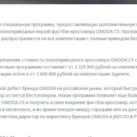
 специальную программу, предоставляющую дополнительную в
 полноприводных версий фастбэк-кроссовера OMODA C5. Прогр
и распространяется на все комплектации с полным приводом бе
дложению стоимость полноприводного кроссовера OMODA C5 с
овым программам составляет от 2 229 900 рублей на комплекта
ацию Active и от 2 609 900 рублей на комплектацию Supreme.
й дебют бренда OMODA на российском рынке, который быстр
пор остается бестселлером. Новая программа позволит еще бол
OMODA C5 и получить в свое владение фастбэк-кроссовер, ко
 в мегаполисе, и во время поездок между городами или на дач
отметила директор по маркетингу брендов OMODA и JAECOO в Р