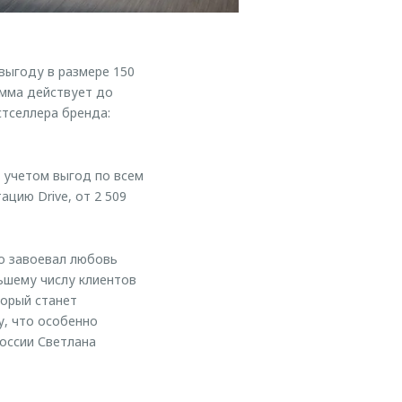
ыгоду в размере 150
амма действует до
стселлера бренда:
 учетом выгод по всем
цию Drive, от 2 509
о завоевал любовь
ьшему числу клиентов
торый станет
у, что особенно
оссии Светлана