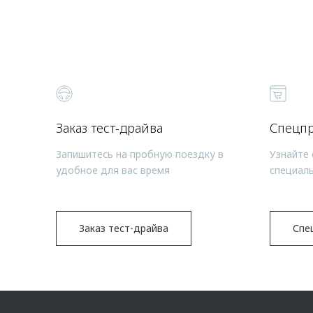
Заказ тест-драйва
Спецп
Запишитесь на пробную поездку в
Узнайте 
удобное для вас время
специал
Заказ тест-драйва
Спе