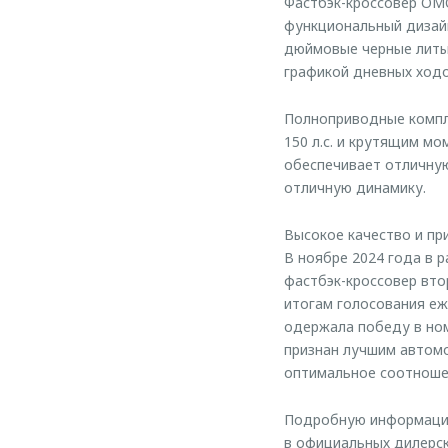
Фастбэк-кроссовер OMO
функциональный дизайн
дюймовые черные литые
графикой дневных ход
Полноприводные компл
150 л.с. и крутящим м
обеспечивает отличную
отличную динамику.
Высокое качество и пр
В ноябре 2024 года в 
фастбэк-кроссовер вто
итогам голосования еж
одержала победу в но
признан лучшим автом
оптимальное соотношен
Подробную информацию
в официальных дилерск