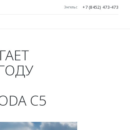
+7 (8452) 473-473
Энгельс
ГАЕТ
ГОДУ
DA C5