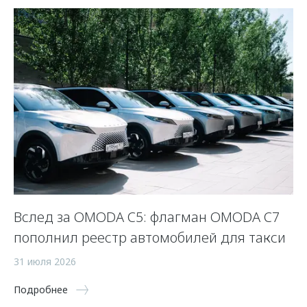
Вслед за OMODA C5: флагман OMODA C7
С
пополнил реестр автомобилей для такси
п
а
31 июля 2026
5 
Подробнее