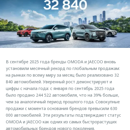
Страхование
Клиентская поддержка
Обратная связь
Кредитный калькулятор
O&J Автоклуб
Аксессуары
Клуб владельцев OMODA
Одежда и сувениры
Приложение O&J
Оригинальные аксессуары
Аксессуары
Запчасти
Одежда и сувениры
В сентябре 2025 года бренды OMODA и JAECOO вновь
Трейд-ин
Оригинальные аксессуары
установили месячный рекорд по глобальным продажам:
на рынках по всему миру за месяц было реализовано 32
Калькулятор трейд-ин
Запчасти
840 автомобилей. Уверенный рост демонстрируют и
цифры с начала года: с января по сентябрь 2025 года
было продано 244 522 автомобиля, что на 39% больше,
чем за аналогичный период прошлого года. Совокупные
продажи с момента основания брендов превысили 630
000 автомобилей. Эти результаты подтверждают статус
OMODA и JAECOO как одних из самых быстрорастущих
автомобильных брендов нового поколения.